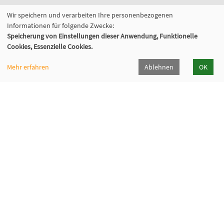
Wir speichern und verarbeiten Ihre personenbezogenen
Fabi - Paritätische Familienbildungsstätte
Informationen für folgende Zwecke:
München e.V.
Speicherung von Einstellungen dieser Anwendung, Funktionelle
Geschäftsstelle
Cookies, Essenzielle Cookies.
Giesinger Bahnhofplatz 2, 81539 München
Mehr erfahren
Ablehnen
OK
089 9984 8040
089/998480-50
info@fabi-muenchen.de
Gefördert von der