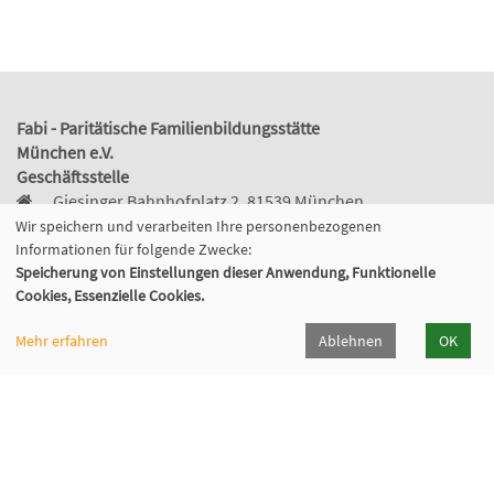
Fabi - Paritätische Familienbildungsstätte
München e.V.
Geschäftsstelle
Giesinger Bahnhofplatz 2, 81539 München
089 9984 8040
Wir speichern und verarbeiten Ihre personenbezogenen
089/998480-50
Informationen für folgende Zwecke:
info@fabi-muenchen.de
Speicherung von Einstellungen dieser Anwendung, Funktionelle
Cookies, Essenzielle Cookies.
Mehr erfahren
Ablehnen
OK
Gefördert von der