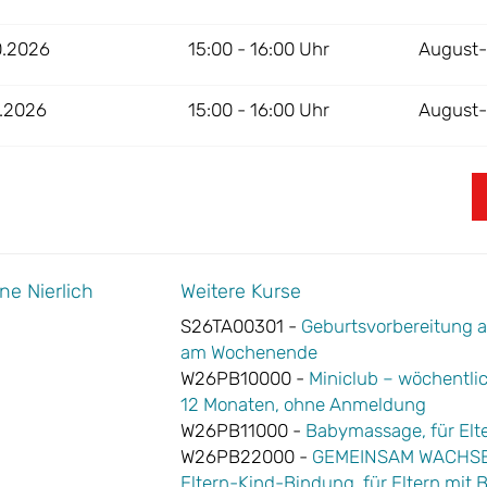
0.2026
15:00 - 16:00 Uhr
August-E
0.2026
15:00 - 16:00 Uhr
August-E
e Nierlich
Weitere Kurse
S26TA00301 -
Geburtsvorbereitung auf
am Wochenende
W26PB10000 -
Miniclub – wöchentlich
12 Monaten, ohne Anmeldung
W26PB11000 -
Babymassage, für Elte
W26PB22000 -
GEMEINSAM WACHSEN®
Eltern-Kind-Bindung, für Eltern mit 