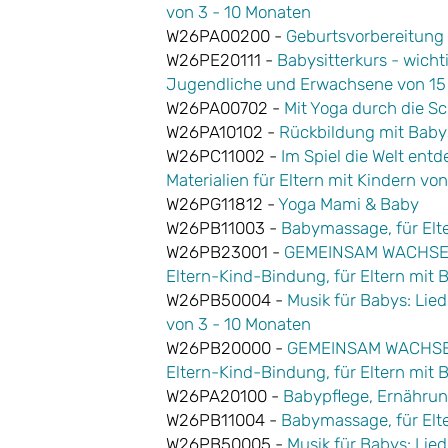
von 3 - 10 Monaten
W26PA00200 -
Geburtsvorbereitung
W26PE20111 -
Babysitterkurs - wich
Jugendliche und Erwachsene von 15
W26PA00702 -
Mit Yoga durch die S
W26PA10102 -
Rückbildung mit Baby
W26PC11002 -
Im Spiel die Welt entd
Materialien für Eltern mit Kindern vo
W26PG11812 -
Yoga Mami & Baby
W26PB11003 -
Babymassage, für Elte
W26PB23001 -
GEMEINSAM WACHSEN®
Eltern-Kind-Bindung, für Eltern mit 
W26PB50004 -
Musik für Babys: Lied
von 3 - 10 Monaten
W26PB20000 -
GEMEINSAM WACHSEN®
Eltern-Kind-Bindung, für Eltern mit 
W26PA20100 -
Babypflege, Ernährun
W26PB11004 -
Babymassage, für Elte
W26PB50005 -
Musik für Babys: Lied