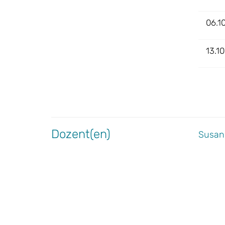
06.1
13.1
Dozent(en)
Susann