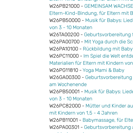
W26PB21000 -
GEMEINSAM WACHSEN®
Eltern-Kind-Bindung, für Eltern mit 
W26PB50000 -
Musik für Babys: Lied
von 3 - 10 Monaten
W26TA00200 -
Geburtsvorbereitung
W26PA00700 -
Mit Yoga durch die S
W26PA10100 -
Rückbildung mit Baby
W26PC11000 -
Im Spiel die Welt entd
Materialien für Eltern mit Kindern vo
W26PG11810 -
Yoga Mami & Baby
W26GA00300 -
Geburtsvorbereitung a
am Wochenende
W26PB50001 -
Musik für Babys: Lied
von 3 - 10 Monaten
W26PC82000 -
Mütter und Kinder a
mit Kindern von 1,5 - 4 Jahren
W26PB11001 -
Babymassage, für Elte
W26PA00301 -
Geburtsvorbereitung au