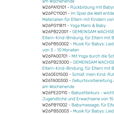
am Wochenende
W26PA10101 -
Rückbildung mit Baby
W26PC11001 -
Im Spiel die Welt entd
Materialien für Eltern mit Kindern vo
W26PG11811 -
Yoga Mami & Baby
W26PB22001 -
GEMEINSAM WACHSEN®
Eltern-Kind-Bindung, für Eltern mit 
W26PB50002 -
Musik für Babys: Lied
von 3 - 10 Monaten
W26PA00701 -
Mit Yoga durch die S
W26PB23000 -
GEMEINSAM WACHSEN®
Eltern-Kind-Bindung, für Eltern mit 
W26OE01500 -
Schlaf, mein Kind: R
W26TA00300 -
Geburtsvorbereitung au
am Wochenende
W26PE20110 -
Babysitterkurs - wich
Jugendliche und Erwachsene von 15
W26PB11002 -
Babymassage, für Elte
W26PB50003 -
Musik für Babys: Lied