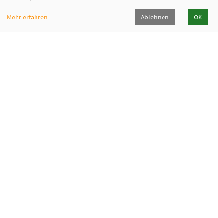
Mehr erfahren
Ablehnen
OK
Fabi - Paritätische Familienbildungsstätte
München e.V.
Geschäftsstelle
Giesinger Bahnhofplatz 2, 81539 München
089 9984 8040
089/998480-50
info@fabi-muenchen.de