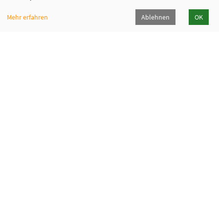
Mehr erfahren
Ablehnen
OK
Fabi - Paritätische Familienbildungsstätte
München e.V.
Geschäftsstelle
Giesinger Bahnhofplatz 2, 81539 München
089 9984 8040
089/998480-50
info@fabi-muenchen.de