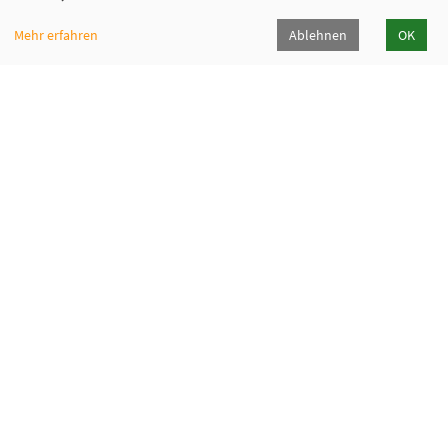
Mehr erfahren
Ablehnen
OK
Fabi - Paritätische Familienbildungsstätte
München e.V.
Geschäftsstelle
Giesinger Bahnhofplatz 2, 81539 München
089 9984 8040
089/998480-50
info@fabi-muenchen.de