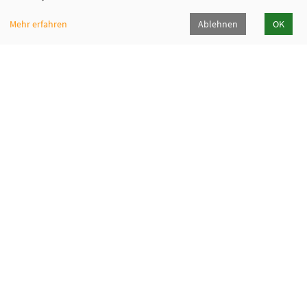
Mehr erfahren
Ablehnen
OK
Fabi - Paritätische Familienbildungsstätte
München e.V.
Geschäftsstelle
Giesinger Bahnhofplatz 2, 81539 München
089 9984 8040
089/998480-50
info@fabi-muenchen.de