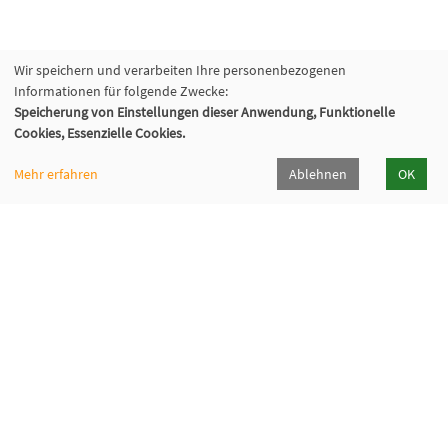
Wir speichern und verarbeiten Ihre personenbezogenen
Informationen für folgende Zwecke:
Speicherung von Einstellungen dieser Anwendung, Funktionelle
Cookies, Essenzielle Cookies.
Fabi - Paritätische Familienbildungsstätte
Mehr erfahren
Ablehnen
OK
München e.V.
Geschäftsstelle
Giesinger Bahnhofplatz 2, 81539 München
089 9984 8040
089/998480-50
info@fabi-muenchen.de
Gefördert von der