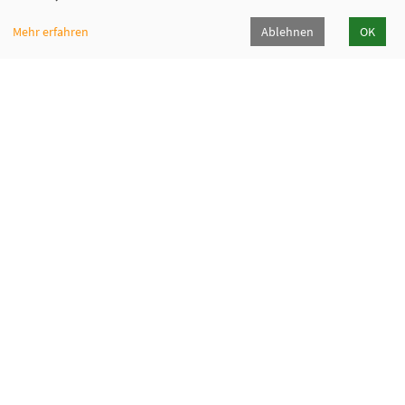
Mehr erfahren
Ablehnen
OK
Fabi - Paritätische Familienbildungsstätte
München e.V.
Geschäftsstelle
Giesinger Bahnhofplatz 2, 81539 München
089 9984 8040
089/998480-50
info@fabi-muenchen.de