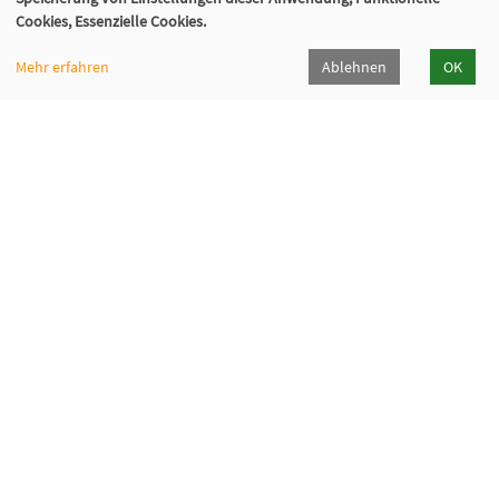
Cookies, Essenzielle Cookies.
Mehr erfahren
Ablehnen
OK
Fabi - Paritätische Familienbildungsstätte
München e.V.
Geschäftsstelle
Giesinger Bahnhofplatz 2, 81539 München
089 9984 8040
089/998480-50
info@fabi-muenchen.de
Gefördert von der