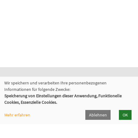
Fabi - Paritätische Familienbildungsstätte
Wir speichern und verarbeiten Ihre personenbezogenen
München e.V.
Informationen für folgende Zwecke:
Speicherung von Einstellungen dieser Anwendung, Funktionelle
Geschäftsstelle
Cookies, Essenzielle Cookies.
Giesinger Bahnhofplatz 2, 81539 München
089 9984 8040
Mehr erfahren
Ablehnen
OK
089/998480-50
info@fabi-muenchen.de