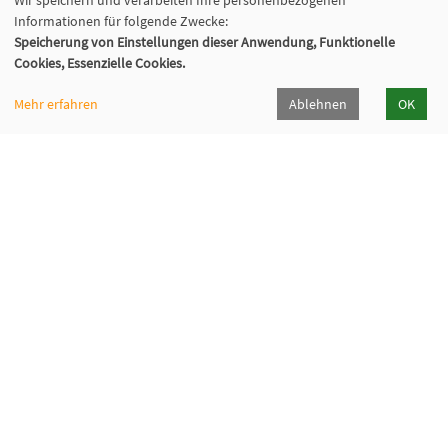
Wir speichern und verarbeiten Ihre personenbezogenen
089/998480-50
Informationen für folgende Zwecke:
info@fabi-muenchen.de
Speicherung von Einstellungen dieser Anwendung, Funktionelle
Cookies, Essenzielle Cookies.
Mehr erfahren
Ablehnen
OK
Gefördert von der