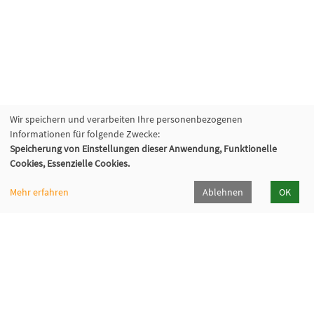
Wir speichern und verarbeiten Ihre personenbezogenen
Informationen für folgende Zwecke:
Speicherung von Einstellungen dieser Anwendung, Funktionelle
Cookies, Essenzielle Cookies.
Mehr erfahren
Ablehnen
OK
Fabi - Paritätische Familienbildungsstätte
München e.V.
Geschäftsstelle
Giesinger Bahnhofplatz 2, 81539 München
089 9984 8040