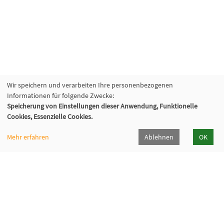
Wir speichern und verarbeiten Ihre personenbezogenen
Informationen für folgende Zwecke:
Speicherung von Einstellungen dieser Anwendung, Funktionelle
Cookies, Essenzielle Cookies.
Mehr erfahren
Ablehnen
OK
Fabi - Paritätische Familienbildungsstätte
München e.V.
Geschäftsstelle
Giesinger Bahnhofplatz 2, 81539 München
089 9984 8040