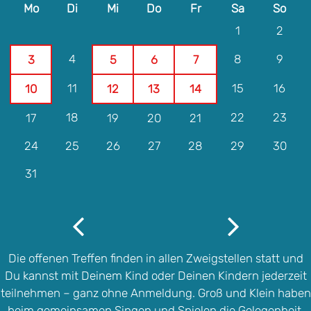
Mo
Di
Mi
Do
Fr
Sa
So
1
2
4
8
9
3
5
6
7
11
15
16
10
12
13
14
18
22
23
17
19
20
21
24
25
26
27
28
29
30
31
Die offenen Treffen finden in allen Zweigstellen statt und
Du kannst mit Deinem Kind oder Deinen Kindern jederzeit
teilnehmen – ganz ohne Anmeldung. Groß und Klein haben
beim gemeinsamen Singen und Spielen die Gelegenheit,