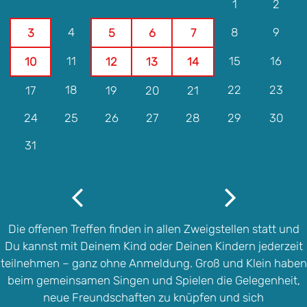
1
2
4
8
9
3
5
6
7
11
15
16
10
12
13
14
18
22
23
17
19
20
21
24
25
26
27
28
29
30
31
Die offenen Treffen finden in allen Zweigstellen statt und
Du kannst mit Deinem Kind oder Deinen Kindern jederzeit
teilnehmen – ganz ohne Anmeldung. Groß und Klein haben
beim gemeinsamen Singen und Spielen die Gelegenheit,
neue Freundschaften zu knüpfen und sich