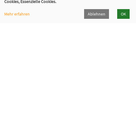
Cookies, Essenzielle Cookies.
Gefördert von der
Mehr erfahren
Ablehnen
OK
Programmheft und Flyer