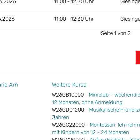
6.2026
11:00 - 12:30 Uhr
Giesing
6.2026
11:00 - 12:30 Uhr
Giesing
Seite 1 von 2
rie Arn
Weitere Kurse
W26GB10000 -
Miniclub – wöchentlich
12 Monaten, ohne Anmeldung
W26GD01200 -
Musikalische Früherzi
Jahren
W26GC22000 -
Montessori: Ich nehme
mit Kindern von 12 - 24 Monaten
W26GC20000 -
Auf in die Welt! – Sp