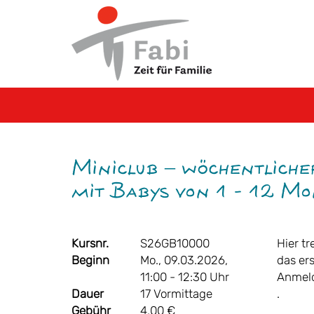
Miniclub – wöchentliche
mit Babys von 1 - 12 M
Kursnr.
S26GB10000
Hier t
Beginn
Mo., 09.03.2026,
das er
11:00 - 12:30 Uhr
Anmeldu
Dauer
17 Vormittage
.
Gebühr
4,00 €