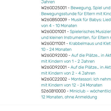
Jahren
W26GD25001 -
Bewegung, Spiel und
Bewegungsstunde für Eltern mit Kin
W26GB50009 -
Musik für Babys: Lied
von 4 - 10 Monaten
W26GD01001 -
Spielerisches Musizi
und kleinen Instrumenten, für Eltern
W26GD11001 -
Krabbelmaus und Klett
10 - 24 Monaten
W26GD92000 -
Auf die Plätze… in Ak
mit Kindern von 1 - 2 Jahren
W26GD92001 -
Auf die Plätze… in Ak
mit Kindern von 2 - 4 Jahren
W26GC22002 -
Montessori: Ich nehme
mit Kindern von 12 - 24 Monaten
S26GB10000 -
Miniclub – wöchentlich
12 Monaten, ohne Anmeldung