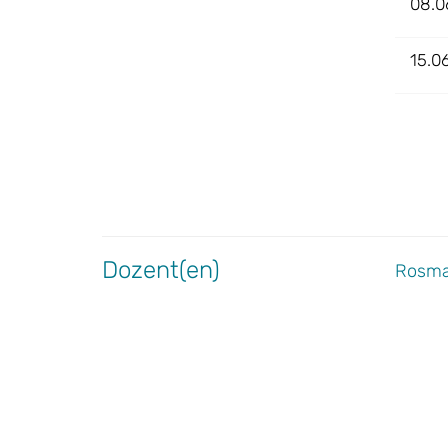
08.0
15.0
Dozent(en)
Rosma