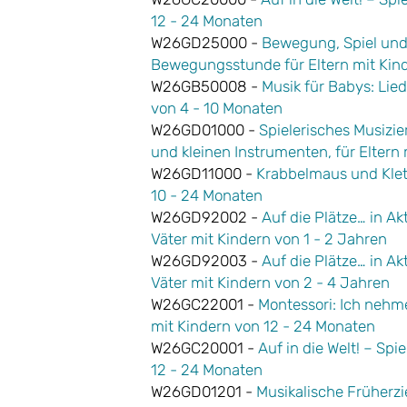
12 - 24 Monaten
W26GD25000 -
Bewegung, Spiel und
Bewegungsstunde für Eltern mit Kind
W26GB50008 -
Musik für Babys: Lied
von 4 - 10 Monaten
W26GD01000 -
Spielerisches Musizi
und kleinen Instrumenten, für Eltern
W26GD11000 -
Krabbelmaus und Klett
10 - 24 Monaten
W26GD92002 -
Auf die Plätze… in Akt
Väter mit Kindern von 1 - 2 Jahren
W26GD92003 -
Auf die Plätze… in Akt
Väter mit Kindern von 2 - 4 Jahren
W26GC22001 -
Montessori: Ich nehme
mit Kindern von 12 - 24 Monaten
W26GC20001 -
Auf in die Welt! – Sp
12 - 24 Monaten
W26GD01201 -
Musikalische Früherzi