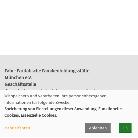
Fabi - Paritätische Familienbildungsstätte
München e.V.
Geschäftsstelle
Giesinger Bahnhofplatz 2, 81539 München
Wir speichern und verarbeiten Ihre personenbezogenen
089 9984 8040
Informationen für folgende Zwecke:
089/998480-50
Speicherung von Einstellungen dieser Anwendung, Funktionelle
info@fabi-muenchen.de
Cookies, Essenzielle Cookies.
Mehr erfahren
Ablehnen
OK
Gefördert von der